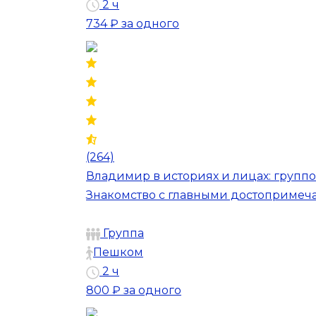
2 ч
734 ₽
за одного
(264)
Владимир в историях и лицах: групп
Знакомство с главными достопримеч
Группа
Пешком
2 ч
800 ₽
за одного