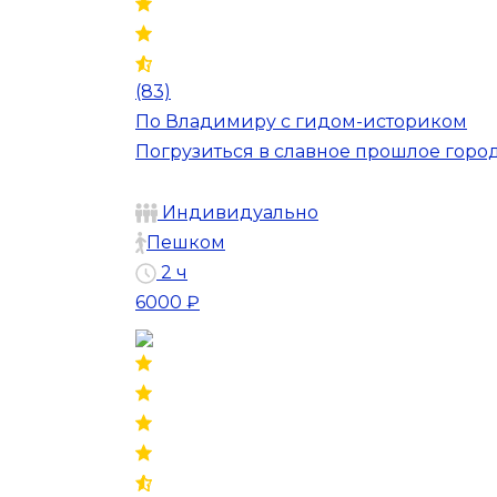
(83)
По Владимиру с гидом-историком
Погрузиться в славное прошлое город
Индивидуально
Пешком
2 ч
6000 ₽