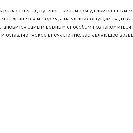
крывает перед путешественником удивительный ми
мне хранится история, а на улицах ощущается дыхан
тановится самым верным способом познакомиться с 
и оставляет яркое впечатление, заставляющее возв