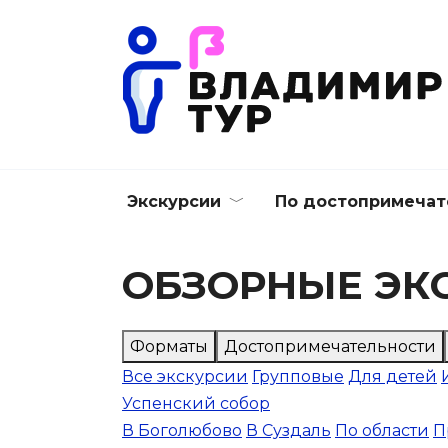
Перейти
к
содержанию
Экскурсии
По достопримечат
ОБЗОРНЫЕ ЭК
Форматы
Достопримечательности
Все экскурсии
Групповые
Для детей
Успенский собор
В Боголюбово
В Суздаль
По области
П