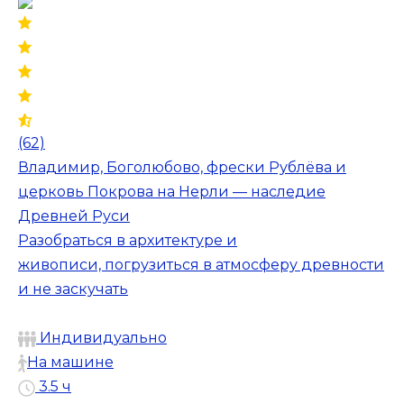
(62)
Владимир, Боголюбово, фрески Рублёва и
церковь Покрова на Нерли — наследие
Древней Руси
Разобраться в архитектуре и
живописи, погрузиться в атмосферу древности
и не заскучать
Индивидуально
На машине
3.5 ч